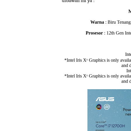
dibawah ini ya :
M
Warna
:
Biru Tenang
Prosesor
:
12th Gen In
In
*Intel Iris Xᵉ Graphics is only avai
and 
In
*Intel Iris Xᵉ Graphics is only avai
and 