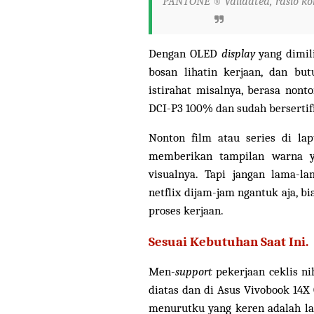
PANTONE
Validated, rasio ko
®
Dengan
OLED
display
yang dimil
bosan lihatin kerjaan, dan bu
istirahat misalnya, berasa non
DCI-P3 100% dan sudah bersert
Nonton film atau series di l
memberikan tampilan warna y
visualnya. Tapi jangan lama-la
netflix dijam-jam ngantuk aja, bi
proses kerjaan.
Sesuai Kebutuhan Saat Ini.
Men-
support
pekerjaan ceklis n
diatas dan di Asus
Vivobook 14X 
menurutku yang keren adalah lap