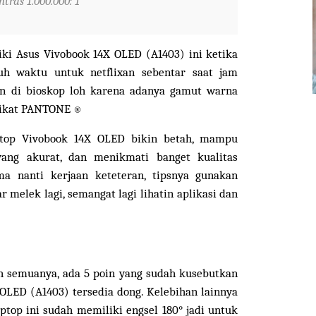
ntras 1.000.000: 1
iki
Asus Vivobook 14X OLED (A1403) ini ketika
tuh waktu untuk netflixan sebentar saat jam
ton di bioskop loh karena adanya
gamut warna
ifikat PANTONE
®
aptop Vivobook 14X OLED bikin betah, mampu
ang akurat, dan menikmati banget kualitas
ma nanti kerjaan keteteran, tipsnya gunakan
ar melek lagi, semangat lagi lihatin aplikasi dan
ih semuanya, ada 5 poin yang sudah kusebutkan
OLED (A1403) tersedia dong. Kelebihan lainnya
top ini sudah memiliki engsel 180° jadi untuk