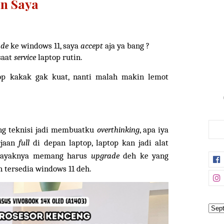
n Saya
ade
ke windows 11, saya
accept
aja ya bang ?
saat
service
laptop rutin.
top kakak gak kuat, nanti malah makin lemot
ang teknisi jadi membuatku
overthinking
, apa iya
rjaan
full
di depan laptop, laptop kan jadi alat
 kayaknya memang harus
upgrade
deh ke yang
 tersedia windows 11 deh.