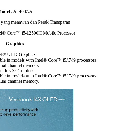
odel
: A1403ZA
 yang menawan dan Perak Transparan
tel® Core™ i5-12500H Mobile Processor
Graphics
tel® UHD Graphics
lable in models with Intel® Core™ i5/i7/i9 processors
dual-channel memory.
tel Iris Xᵉ Graphics
lable in models with Intel® Core™ i5/i7/i9 processors
dual-channel memory.