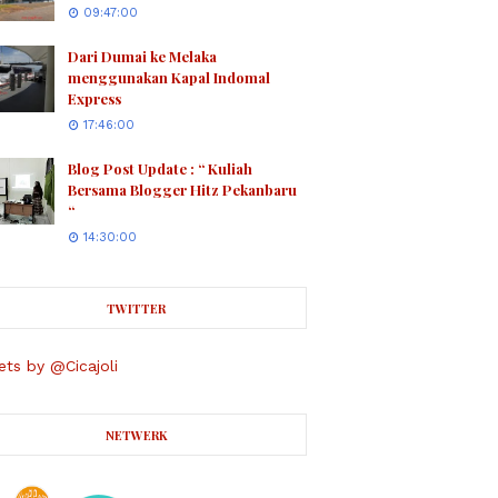
09:47:00
Dari Dumai ke Melaka
menggunakan Kapal Indomal
Express
17:46:00
Blog Post Update : “ Kuliah
Bersama Blogger Hitz Pekanbaru
“
14:30:00
TWITTER
ts by @Cicajoli
NETWERK