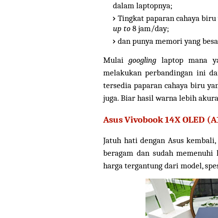
dalam laptopnya;
Tingkat paparan cahaya biru 
up to
8 jam/day;
dan punya memori yang besa
Mulai
googling
laptop mana yan
melakukan perbandingan ini dan
tersedia paparan cahaya biru y
juga. Biar hasil warna lebih akur
Asus Vivobook 14X OLED (A
Jatuh hati dengan Asus kembali
beragam dan sudah memenuhi la
harga tergantung dari model, spes