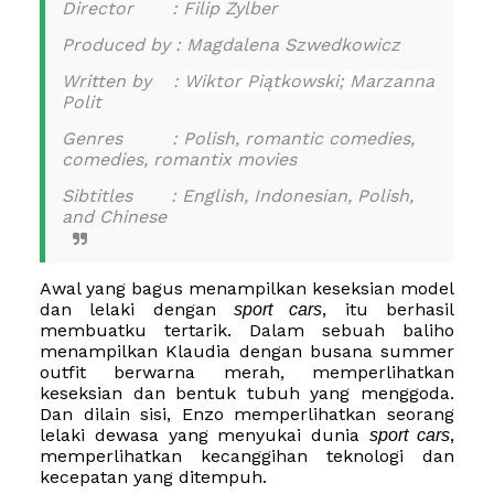
Director : Filip Zylber
Produced by : Magdalena Szwedkowicz
Written by :
Wiktor Piątkowski; Marzanna
Polit
Genres : Polish, romantic comedies,
comedies, romantix movies
Sibtitles
: English, Indonesian, Polish,
and Chinese
Awal yang bagus menampilkan keseksian model
dan lelaki dengan
, itu berhasil
sport cars
membuatku tertarik. Dalam sebuah baliho
menampilkan Klaudia dengan busana summer
outfit berwarna merah, memperlihatkan
keseksian dan bentuk tubuh yang menggoda.
Dan dilain sisi, Enzo memperlihatkan seorang
lelaki dewasa yang menyukai dunia
,
sport cars
memperlihatkan kecanggihan teknologi dan
kecepatan yang ditempuh.