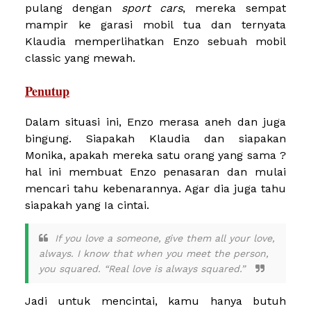
pulang dengan
sport cars
, mereka sempat
mampir ke garasi mobil tua dan ternyata
Klaudia memperlihatkan Enzo sebuah mobil
classic yang mewah.
Penutup
Dalam situasi ini, Enzo merasa aneh dan juga
bingung. Siapakah Klaudia dan siapakan
Monika, apakah mereka satu orang yang sama ?
hal ini membuat Enzo penasaran dan mulai
mencari tahu kebenarannya. Agar dia juga tahu
siapakah yang Ia cintai.
If you love a someone, give them all your love,
always. I know that when you meet the person,
you squared. “Real love is always squared.”
Jadi untuk mencintai, kamu hanya butuh