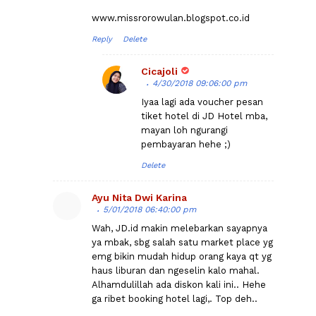
www.missrorowulan.blogspot.co.id
Reply
Delete
Cicajoli
4/30/2018 09:06:00 pm
Iyaa lagi ada voucher pesan
tiket hotel di JD Hotel mba,
mayan loh ngurangi
pembayaran hehe ;)
Delete
Ayu Nita Dwi Karina
5/01/2018 06:40:00 pm
Wah, JD.id makin melebarkan sayapnya
ya mbak, sbg salah satu market place yg
emg bikin mudah hidup orang kaya qt yg
haus liburan dan ngeselin kalo mahal.
Alhamdulillah ada diskon kali ini.. Hehe
ga ribet booking hotel lagi,. Top deh..