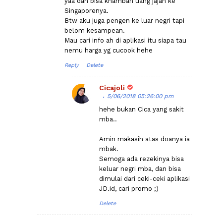
yaa dan bisa knambah uang jajan ke
Singaporenya.
Btw aku juga pengen ke luar negri tapi
belom kesampean.
Mau cari info ah di aplikasi itu siapa tau
nemu harga yg cucook hehe
Reply
Delete
Cicajoli
5/06/2018 05:26:00 pm
hehe bukan Cica yang sakit
mba..
Amin makasih atas doanya ia
mbak.
Semoga ada rezekinya bisa
keluar negri mba, dan bisa
dimulai dari ceki-ceki aplikasi
JD.id, cari promo ;)
Delete