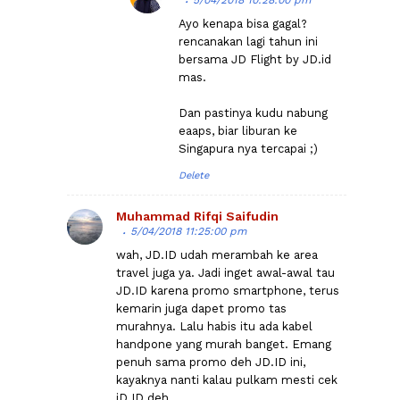
5/04/2018 10:28:00 pm
Ayo kenapa bisa gagal?
rencanakan lagi tahun ini
bersama JD Flight by JD.id
mas.
Dan pastinya kudu nabung
eaaps, biar liburan ke
Singapura nya tercapai ;)
Delete
Muhammad Rifqi Saifudin
5/04/2018 11:25:00 pm
wah, JD.ID udah merambah ke area
travel juga ya. Jadi inget awal-awal tau
JD.ID karena promo smartphone, terus
kemarin juga dapet promo tas
murahnya. Lalu habis itu ada kabel
handpone yang murah banget. Emang
penuh sama promo deh JD.ID ini,
kayaknya nanti kalau pulkam mesti cek
jD.ID deh