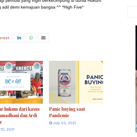
gi pemula yang ingin berkecimpung di dunia Hukum.
adil demi kemajuan bangsa ^^ *High Five*
ar hukum dari kasus
Panic buying saat
amadhani dan Ardi
Pandemic
e
July 03, 2021
 10, 2021