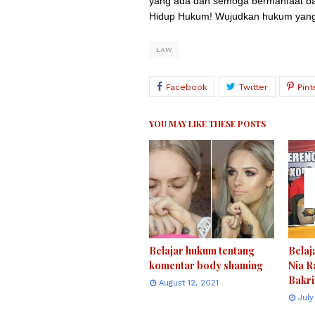
yang ada dan semoga bermanfaat ba
Hidup Hukum! Wujudkan hukum yang 
LAW
YOU MAY LIKE THESE POSTS
Belajar hukum tentang
Belaj
komentar body shaming
Nia R
Bakri
August 12, 2021
July