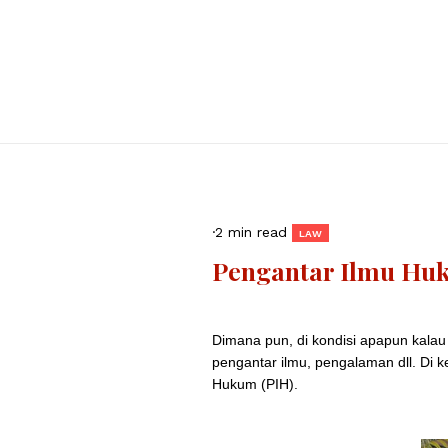
·
2 min read
LAW
Pengantar Ilmu Hu
Dimana pun, di kondisi apapun kalau
pengantar ilmu, pengalaman dll. Di k
Hukum (PIH).