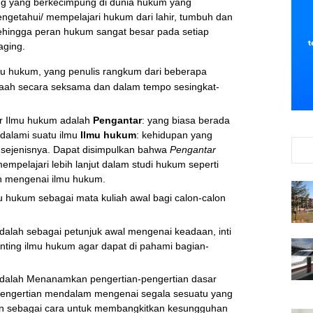
g yang berkecimpung di dunia hukum yang
getahui/ mempelajari hukum dari lahir, tumbuh dan
hingga peran hukum sangat besar pada setiap
aging.
lmu hukum, yang penulis rangkum dari beberapa
telaah secara seksama dan dalam tempo sesingkat-
ar Ilmu hukum adalah
Pengantar
: yang biasa berada
ndalami suatu ilmu
Ilmu hukum
: kehidupan yang
sejenisnya. Dapat disimpulkan bahwa
Pengantar
mpelajari lebih lanjut dalam studi hukum seperti
n mengenai ilmu hukum.
 hukum sebagai mata kuliah awal bagi calon-calon
dalah sebagai petunjuk awal mengenai keadaan, inti
nting ilmu hukum agar dapat di pahami bagian-
dalah Menanamkan pengertian-pengertian dasar
pengertian mendalam mengenai segala sesuatu yang
an sebagai cara untuk membangkitkan kesungguhan