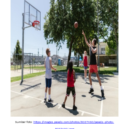
Sumber foto: 
https://images.pexels.com/photos/8337493/pexels-photo-
8337493.jpeg