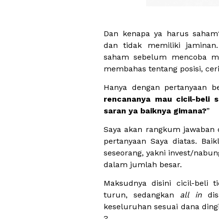
Dan kenapa ya harus saham? 
dan tidak memiliki jaminan
saham sebelum mencoba mas
membahas tentang posisi, cer
Hanya dengan pertanyaan beg
rencananya mau cicil-beli 
saran ya baiknya gimana?
”
Saya akan rangkum jawaban 
pertanyaan Saya diatas. Bai
seseorang, yakni invest/nabung 
dalam jumlah besar.
Maksudnya disini cicil-beli
turun, sedangkan
all in
dis
keseluruhan sesuai dana din
?