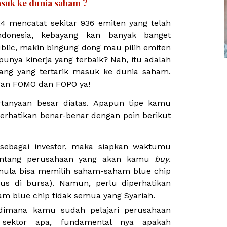
suk ke dunia saham ?
24 mencatat sekitar 936 emiten yang telah
ndonesia, kebayang kan banyak banget
blic, makin bingung dong mau pilih emiten
unya kinerja yang terbaik? Nah, itu adalah
ang yang tertarik masuk ke dunia saham.
gan FOMO dan FOPO ya!
rtanyaan besar diatas. Apapun tipe kamu
perhatikan benar-benar dengan poin berikut
sebagai investor, maka siapkan waktumu
entang perusahaan yang akan kamu
buy
.
ula bisa memilih saham-saham blue chip
s di bursa). Namun, perlu diperhatikan
am blue chip tidak semua yang Syariah.
 dimana kamu sudah pelajari perusahaan
 sektor apa, fundamental nya apakah