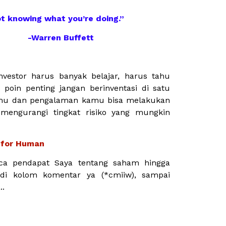
ot knowing what you’re doing.”
ren Buffett
nvestor harus banyak belajar, harus tahu
u poin penting jangan berinventasi di satu
ilmu dan pengalaman kamu bisa melakukan
a mengurangi tingkat risiko yang mungkin
g for Human
a pendapat Saya tentang saham hingga
i di kolom komentar ya (*cmiiw), sampai
..