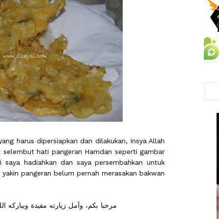
ang harus dipersiapkan dan dilakukan, Insya Allah
 selembut hati pangeran Hamdan seperti gambar
ni saya hadiahkan dan saya persembahkan untuk
ya yakin pangeran belum pernah merasakan bakwan
lamat membaca postingan ini, مرحبا بكم، وآمل زيارته مفيدة ويباركه الله