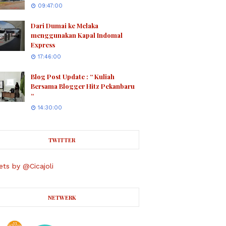
09:47:00
Dari Dumai ke Melaka
menggunakan Kapal Indomal
Express
17:46:00
Blog Post Update : “ Kuliah
Bersama Blogger Hitz Pekanbaru
“
14:30:00
TWITTER
ts by @Cicajoli
NETWERK