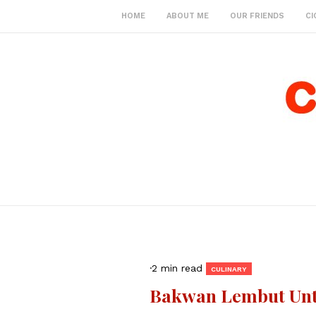
HOME
ABOUT ME
OUR FRIENDS
CI
·
2 min read
CULINARY
Bakwan Lembut Unt