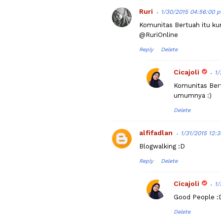
Ruri
1/30/2015 04:56:00 
Komunitas Bertuah itu ku
@RuriOnline
Reply
Delete
Cicajoli
1/
Komunitas Ber
umumnya :)
Delete
alfifadlan
1/31/2015 12:
Blogwalking :D
Reply
Delete
Cicajoli
1/
Good People :
Delete