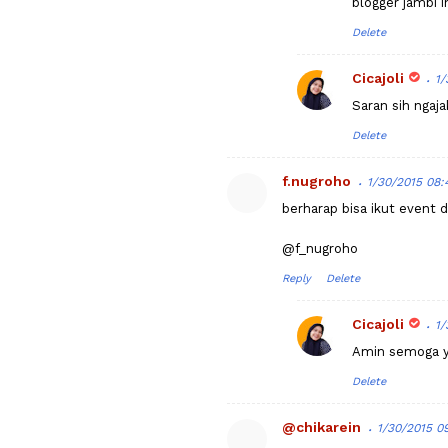
blogger jambi in
Delete
Cicajoli
1/
Saran sih ngaj
Delete
f.nugroho
1/30/2015 08
berharap bisa ikut event 
@f_nugroho
Reply
Delete
Cicajoli
1/
Amin semoga y
Delete
@chikarein
1/30/2015 0