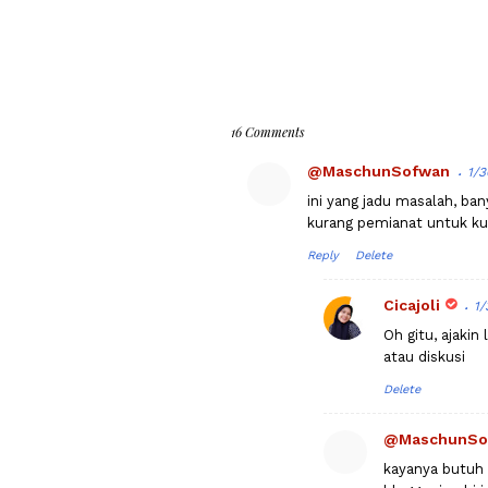
16 Comments
@MaschunSofwan
1/3
ini yang jadu masalah, ba
kurang pemianat untuk kum
Reply
Delete
Cicajoli
1/
Oh gitu, ajakin
atau diskusi
Delete
@MaschunSo
kayanya butuh 