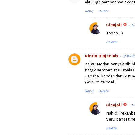
aku juga harapannya event
Reply
Delete
Cicajoli
1/
Tooos! :)
Delete
Rinrin Rinjaniah
1/30/2
Kalau Medan banyak sih 
nggak sempet atau malas
Padahal kopdar dan ikut a
@rin_mizsipoel
Reply
Delete
Cicajoli
1/
Nah di Pekanba
Seru banget he
Delete