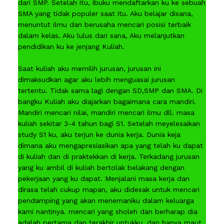
dari SMP. Setelah itu, ibuku mendaftarkan ku ke sebuah
SMA yang tidak populer saat itu. Aku belajar disana,
menuntut ilmu dan berusaha mencari posisi terbaik
dalam kelas. Aku lulus dari sana, Aku melanjutkan
pendidikan ku ke jenjang Kuliah.
Saat kuliah aku memilih jurusan, jurusan ini
dimaksudkan agar aku lebih menguasai jurusan
tertentu. Tidak sama lagi dengan SD,SMP dan SMA. Di
bangku Kuliah aku diajarkan bagaimana cara mandiri.
Mandiri mencari nilai, mandiri mencari ilmu dll. masa
kuliah sekitar 3-4 tahun bagi S1. Setelah meyelesaikan
study S1 ku, aku terjun ke dunia kerja. Dunia keja
dimana aku mengapresiasikan apa yang telah ku dapat
di kuliah dan di praktekkan di kerja. Terkadang jurusan
yang ku ambil di kuliah bertolak belakang dengan
pekerjaan yang ku dapat. Menjalani masa kerja dan
dirasa telah cukup mapan, aku didesak untuk mencari
pendamping yang akan menemaniku dalam keluarga
kami nantinya. mencari yang sholeh dan berharap dia
adalah pertama dan terakhir untukku, dan hanya maut