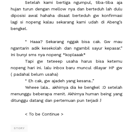
Setelah kami bertiga ngumpul, tiba-tiba aja
hujan turun dengan mellow nya dan berteduh lah dulu
diposisi awal hahaha disaat berteduh gw konfirmasi
lagi si nopeng kalau sekarang kami udah di Abeng’s
bengkel.
“ Haaa? Sekarang nggak bisa cak. Gw mau
ngantarin adik kesekolah dan ngambil sayur kepasar.”
Ini bunyi sms nya nopeng *koplaaak*
Tapi gw teteeep usaha harus bisa ketemu
nopeng hari ini. lalu inbox baru muncul dilayar HP gw
( padahal belum usaha)
“ Eh cak, gw ajadeh yang kesana..”
Yeheee lala.. akhirnya dia ke bengkel :D setelah
menunggu beberapa menit. Akhirnya human being yang
ditunggu datang dan pertemuan pun terjadi
J
< To be Continue >
STORY