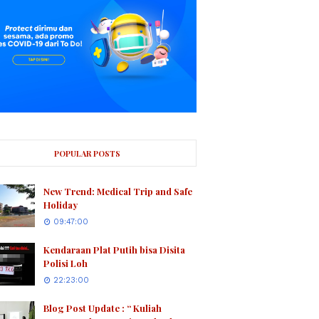
POPULAR POSTS
New Trend: Medical Trip and Safe
Holiday
09:47:00
Kendaraan Plat Putih bisa Disita
Polisi Loh
22:23:00
Blog Post Update : “ Kuliah