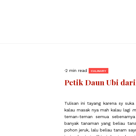
·
2 min read
CULINARY
Petik Daun Ubi dar
Tulisan ini tayang karena sy su
kalau masak nya mah kalau lagi
m
teman-teman semua sebenarnya 
banyak tanaman yang beliau tan
pohon jeruk, lalu beliau tanam sa