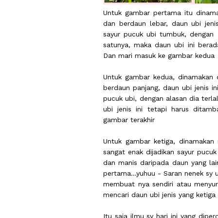
Untuk gambar pertama itu dinam
dan berdaun lebar, daun ubi jeni
sayur pucuk ubi tumbuk, dengan 
satunya, maka daun ubi ini berada
Dan mari masuk ke gambar kedua
Untuk gambar kedua, dinamakan o
berdaun panjang, daun ubi jenis in
pucuk ubi, dengan alasan dia terla
ubi jenis ini tetapi harus ditam
gambar terakhir
Untuk gambar ketiga, dinamakan n
sangat enak dijadikan sayur pucu
dan manis daripada daun yang lainn
pertama...yuhuu - Saran nenek sy 
membuat nya sendiri atau menyu
mencari daun ubi jenis yang ketiga
Itu saja ilmu sy hari ini yang di