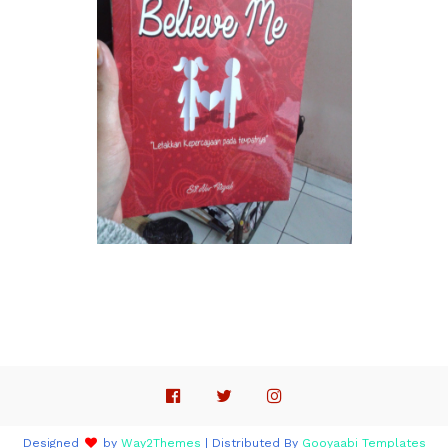
Designed
by
Way2Themes
| Distributed By
Gooyaabi Templates