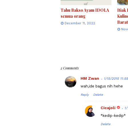
Tahu Bakso Ayam IDOLA
Itiak
semua orang
Kulin
Barat
December 11, 2022
Nov
2 Comments
HM Zwan
1/15/2015 11:5
wah,ide bagus nih hehe
Reply
Delete
Cicajoli
1/
*kedip-kedip*
Delete