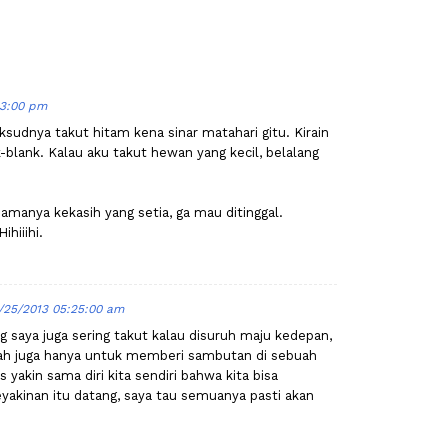
13:00 pm
aksudnya takut hitam kena sinar matahari gitu. Kirain
-blank. Kalau aku takut hewan yang kecil, belalang
namanya kekasih yang setia, ga mau ditinggal.
hiiihi.
1/25/2013 05:25:00 am
g saya juga sering takut kalau disuruh maju kedepan,
tah juga hanya untuk memberi sambutan di sebuah
s yakin sama diri kita sendiri bahwa kita bisa
keyakinan itu datang, saya tau semuanya pasti akan