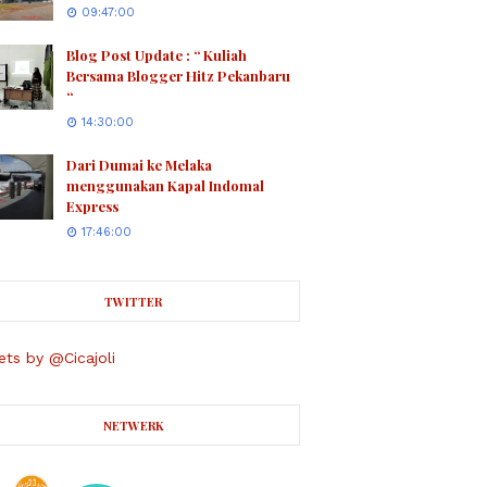
09:47:00
Blog Post Update : “ Kuliah
Bersama Blogger Hitz Pekanbaru
“
14:30:00
Dari Dumai ke Melaka
menggunakan Kapal Indomal
Express
17:46:00
TWITTER
ts by @Cicajoli
NETWERK