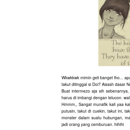
Wkwkkwk mimin geli banget lho... apa
takut ditinggal si Doi? Aisssh dasar
Buat intermezo aja sih sebenarnya,
harus di imbangi dengan lelucon. wa
Hmmm,, Sangat munafik kali yaa kala
putusin, takut di cuekin, takut ini, ta
monster dalam suatu hubungan, ma
jadi orang yang cemburuan. hihihi