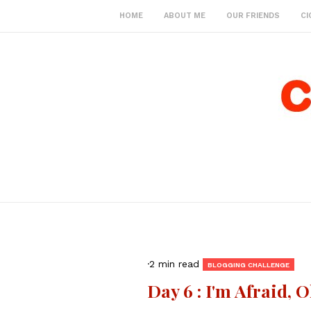
HOME
ABOUT ME
OUR FRIENDS
CI
·
2 min read
BLOGGING CHALLENGE
Day 6 : I'm Afraid, 