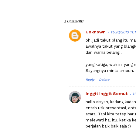
2 Comments
Unknown
11/20/2013 11:
oh, jadi takut blang itu m
awalnya takut yang blangk
dan warna belang..
yang ketiga, wah ini yang 
Sayangnya minta ampun. Hi
Reply
Delete
Inggit Inggit Semut
1
hallo aisyah, kadang kadan
entah utk presentasi, en
acara. Tapi kita tetep haru
melewati hal itu, ketika 
berjalan baik baik saja :)