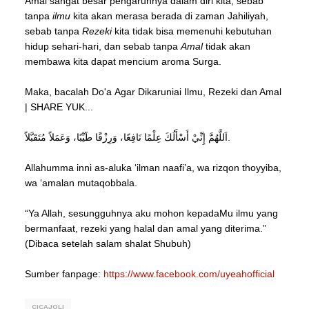
Amal sangat besar pengaruhnya dalam diri kita, sebab
tanpa
ilmu
kita akan merasa berada di zaman Jahiliyah,
sebab tanpa
Rezeki
kita tidak bisa memenuhi kebutuhan
hidup sehari-hari, dan sebab tanpa
Amal
tidak akan
membawa kita dapat mencium aroma Surga.
Maka, bacalah Do'a
Agar Dikaruniai Ilmu, Rezeki dan Amal
| SHARE YUK...
اَللَّهُمَّ إِنِّيْ أَسْأَلُكَ عِلْمًا نَافِعًا، وَرِزْقًا طَيِّبًا، وَعَمَلاً مُتَقَبَّلاً.
Allahumma inni as-aluka ‘ilman naafi’a, wa rizqon thoyyiba,
wa ‘amalan mutaqobbala.
“Ya Allah, sesungguhnya aku mohon kepadaMu ilmu yang
bermanfaat, rezeki yang halal dan amal yang diterima.”
(Dibaca setelah salam shalat Shubuh)
Sumber
fanpage:
https://www.facebook.com/uyeahofficial
CICAJOLI