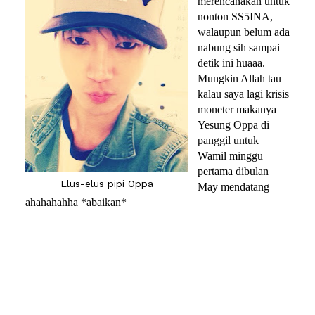
merencanakan untuk
nonton SS5INA,
walaupun belum ada
nabung sih sampai
detik ini huaaa.
Mungkin Allah tau
kalau saya lagi krisis
moneter makanya
Yesung Oppa di
panggil untuk
Wamil minggu
pertama dibulan
Elus-elus pipi Oppa
May mendatang
ahahahahha *abaikan*