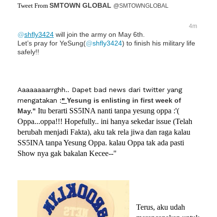
SMTOWN GLOBAL
Tweet From
@
SMTOWNGLOBAL
4m
@
shfly3424
 will join the army on May 6th. 

Let’s pray for YeSung(
@
shfly3424
) to finish his military life 
safely!!
Aaaaaaaarrghh.. Dapet bad news dari twitter yang
mengatakan :
"
Yesung is enlisting in first week of 
Itu berarti SS5INA nanti tanpa yesung oppa :'(
May." 
Oppa...oppa!!! Hopefully.. ini hanya sekedar issue (Telah
berubah menjadi Fakta), aku tak rela jiwa dan raga kalau
SS5INA tanpa Yesung Oppa. kalau Oppa tak ada pasti
Show nya gak bakalan Kecee--"
Terus, aku udah