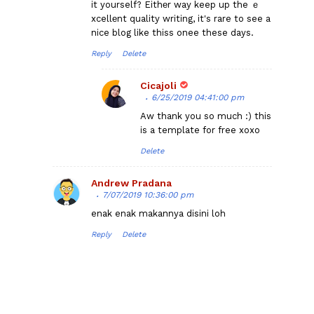
it yourself? Eithеr way keep up the ｅ
xcellеnt quality writing, it's rare to see a
nice blog like thiss onee these days.
Reply
Delete
Cicajoli
6/25/2019 04:41:00 pm
Aw thank you so much :) this
is a template for free xoxo
Delete
Andrew Pradana
7/07/2019 10:36:00 pm
enak enak makannya disini loh
Reply
Delete