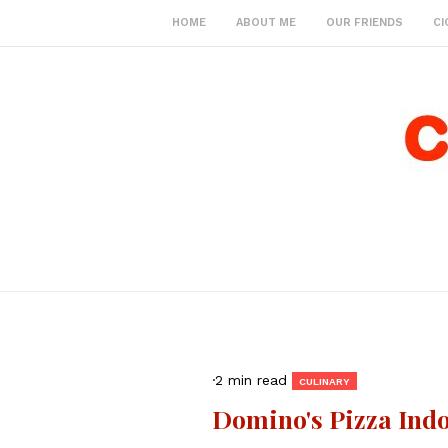
HOME
ABOUT ME
OUR FRIENDS
CI
·
2 min read
CULINARY
Domino's Pizza Ind