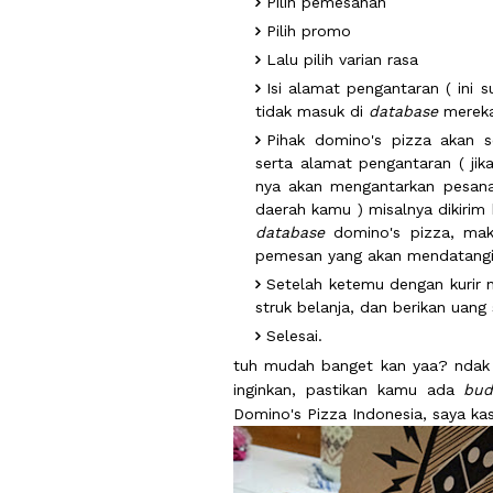
Pilih pemesanan
Pilih promo
Lalu pilih varian rasa
Isi alamat pengantaran ( ini
tidak masuk di
database
mereka
Pihak domino's pizza akan 
serta alamat pengantaran ( ji
nya akan mengantarkan pesan
daerah kamu ) misalnya dikirim 
database
domino's pizza, maka
pemesan yang akan mendatang
Setelah ketemu dengan kurir 
struk belanja, dan berikan uang 
Selesai.
tuh mudah banget kan yaa? ndak 
inginkan, pastikan kamu ada
bud
Domino's Pizza Indonesia, saya ka