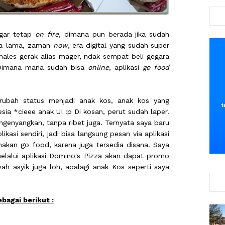
agar tetap
on fire
, dimana pun berada jika sudah
ma-lama, zaman
now
, era digital yang sudah super
males gerak alias mager, ndak sempat beli gegara
. Dimana-mana sudah bisa
online
, aplikasi
go food
.
erubah status menjadi anak kos, anak kos yang
esia *cieee anak UI :p Di kosan, perut sudah laper.
enyangkan, tanpa ribet juga. Ternyata saya baru
kasi sendiri, jadi bisa langsung pesan via aplikasi
nakan go food, karena juga tersedia disana. Saya
melalui aplikasi Domino's Pizza akan dapat promo
wah asyik juga loh, apalagi anak Kos seperti saya
bagai berikut :