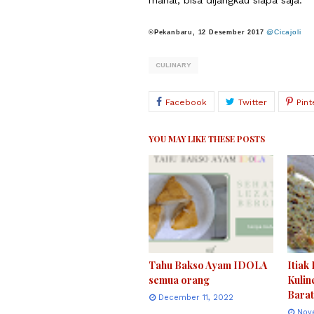
mahal, bisa dijangkau siapa saja.
@Cicajoli
©
Pekanbaru, 12 Desember 2017
CULINARY
YOU MAY LIKE THESE POSTS
Tahu Bakso Ayam IDOLA
Itiak
semua orang
Kulin
Barat
December 11, 2022
Nov