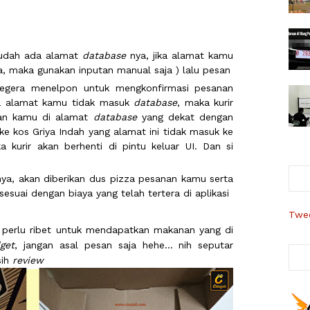
 sudah ada alamat
database
nya, jika alamat kamu
, maka gunakan inputan manual saja ) lalu pesan
segera menelpon untuk mengkonfirmasi pesanan
ka alamat kamu tidak masuk
database
, maka kurir
an kamu di alamat
database
yang dekat dengan
ke kos Griya Indah yang alamat ini tidak masuk ke
 kurir akan berhenti di pintu keluar UI. Dan si
i
nya, akan diberikan dus pizza pesanan kamu serta
sesuai dengan biaya yang telah tertera di aplikasi
Twee
perlu ribet untuk mendapatkan makanan yang di
get
, jangan asal pesan saja hehe... nih seputar
sih
review