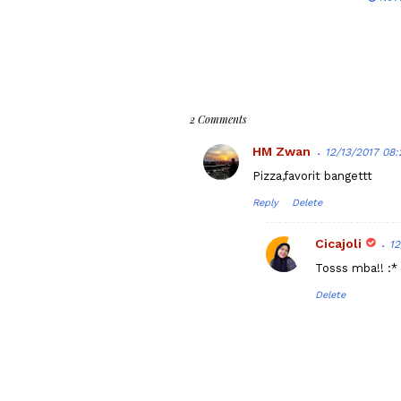
2 Comments
HM Zwan
12/13/2017 08
Pizza,favorit bangettt
Reply
Delete
Cicajoli
12
Tosss mba!! :*
Delete