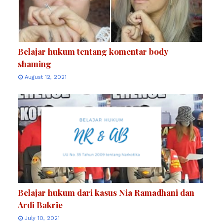
Belajar hukum tentang komentar body
shaming
August 12, 2021
Belajar hukum dari kasus Nia Ramadhani dan
Ardi Bakrie
July 10, 2021