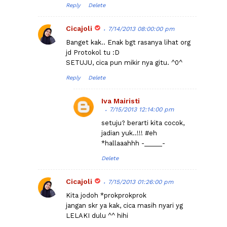
Reply
Delete
Cicajoli
7/14/2013 08:00:00 pm
Banget kak.. Enak bgt rasanya lihat org
jd Protokol tu :D
SETUJU, cica pun mikir nya gitu. ^0^
Reply
Delete
Iva Mairisti
7/15/2013 12:14:00 pm
setuju? berarti kita cocok,
jadian yuk..!!! #eh
*hallaaahhh -_____-
Delete
Cicajoli
7/15/2013 01:26:00 pm
Kita jodoh *prokprokprok
jangan skr ya kak, cica masih nyari yg
LELAKI dulu ^^ hihi