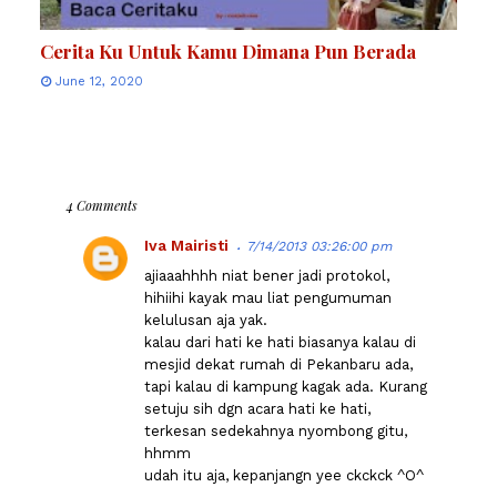
Cerita Ku Untuk Kamu Dimana Pun Berada
June 12, 2020
4 Comments
Iva Mairisti
7/14/2013 03:26:00 pm
ajiaaahhhh niat bener jadi protokol,
hihiihi kayak mau liat pengumuman
kelulusan aja yak.
kalau dari hati ke hati biasanya kalau di
mesjid dekat rumah di Pekanbaru ada,
tapi kalau di kampung kagak ada. Kurang
setuju sih dgn acara hati ke hati,
terkesan sedekahnya nyombong gitu,
hhmm
udah itu aja, kepanjangn yee ckckck ^O^