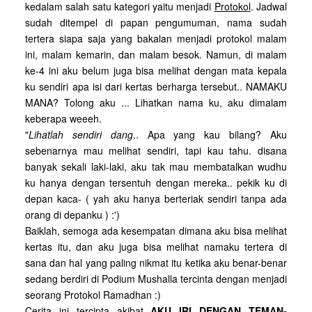
kedalam salah satu kategori yaitu menjadi
Protokol
. Jadwal
sudah ditempel di papan pengumuman, nama sudah
tertera siapa saja yang bakalan menjadi protokol malam
ini, malam kemarin, dan malam besok. Namun, di malam
ke-4 ini aku belum juga bisa melihat dengan mata kepala
ku sendiri apa isi dari kertas berharga tersebut.. NAMAKU
MANA? Tolong aku ... Lihatkan nama ku, aku dimalam
keberapa weeeh.
"
Lihatlah sendiri dang
.. Apa yang kau bilang? Aku
sebenarnya mau melihat sendiri, tapi kau tahu. disana
banyak sekali laki-laki, aku tak mau membatalkan wudhu
ku hanya dengan tersentuh dengan mereka.. pekik ku di
depan kaca- ( yah aku hanya berteriak sendiri tanpa ada
orang di depanku ) :')
Baiklah, semoga ada kesempatan dimana aku bisa melihat
kertas itu, dan aku juga bisa melihat namaku tertera di
sana dan hal yang paling nikmat itu ketika aku benar-benar
sedang berdiri di Podium Mushalla tercinta dengan menjadi
seorang Protokol Ramadhan :)
Cerita ini tercipta akibat
AKU IRI DENGAN TEMAN-