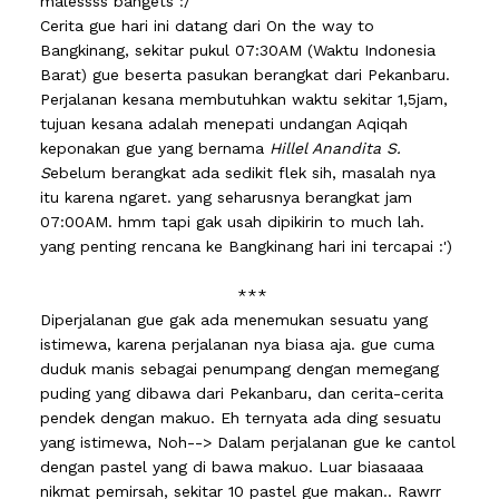
malessss bangets :/
Cerita gue hari ini datang dari On the way to
Bangkinang, sekitar pukul 07:30AM (Waktu Indonesia
Barat) gue beserta pasukan berangkat dari Pekanbaru.
Perjalanan kesana membutuhkan waktu sekitar 1,5jam,
tujuan kesana adalah menepati undangan Aqiqah
keponakan gue yang bernama
Hillel Anandita S.
S
ebelum berangkat ada sedikit flek sih, masalah nya
itu karena ngaret. yang seharusnya berangkat jam
07:00AM. hmm tapi gak usah dipikirin to much lah.
yang penting rencana ke Bangkinang hari ini tercapai :')
***
Diperjalanan gue gak ada menemukan sesuatu yang
istimewa, karena perjalanan nya biasa aja. gue cuma
duduk manis sebagai penumpang dengan memegang
puding yang dibawa dari Pekanbaru, dan cerita-cerita
pendek dengan makuo. Eh ternyata ada ding sesuatu
yang istimewa, Noh--> Dalam perjalanan gue ke cantol
dengan pastel yang di bawa makuo. Luar biasaaaa
nikmat pemirsah, sekitar 10 pastel gue makan.. Rawrr